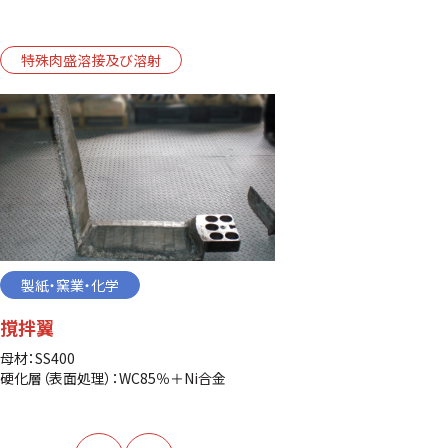
特殊肉盛溶接及び溶射
特殊肉盛溶接
製紙・窯業・化学
製紙・窯業・化
撹拌翼
パルパー
母材：SS400
母材：SUS304
硬化層（表面処理）：WC85％＋Ni合金
硬化層（表面処理）：