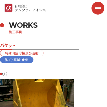
WORKS
施工事例
バケット
特殊肉盛溶接及び溶射
製紙・窯業・化学
①